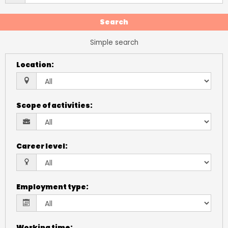
Search
Simple search
Location
:
Scope of activities
:
Career level
:
Employment type
:
Working time
: