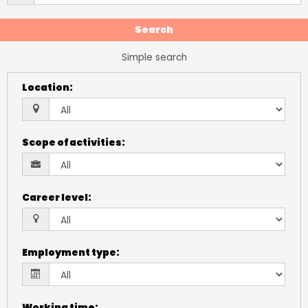
Search
Simple search
Location
:
Scope of activities
:
Career level
:
Employment type
:
Working time
: